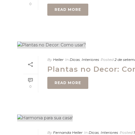
0
READ MORE
By
Heller
In
Dicas
,
Interiores
Posted
2 de setem
Plantas no Decor: Co
READ MORE
0
By
Fernanda Heller
In
Dicas
,
Interiores
Posted