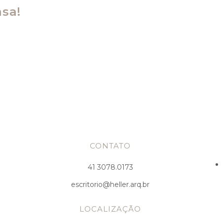
sa!
CONTATO
41 3078.0173
escritorio@heller.arq.br
LOCALIZAÇÃO