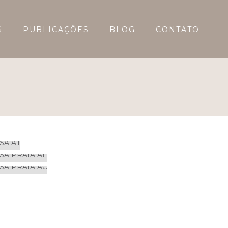
S
PUBLICAÇÕES
BLOG
CONTATO
CASA AT
CASA PRAIA AF
ARQUITETÔNICOS
CASA PRAIA AC
ARQUITETÔNICOS
ARQUITETÔNICOS