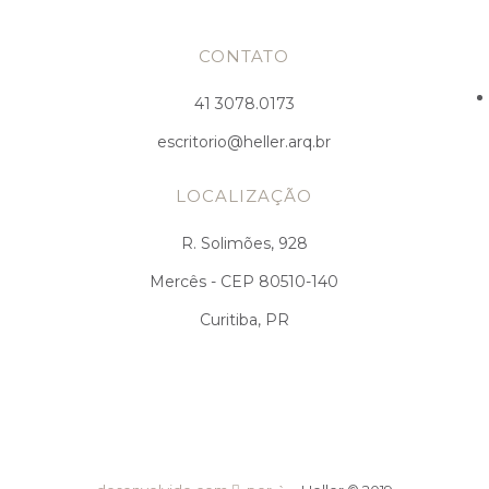
CONTATO
41 3078.0173
escritorio@heller.arq.br
LOCALIZAÇÃO
R. Solimões, 928
Mercês - CEP 80510-140
Curitiba, PR