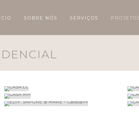
ICIO
SOBRE NÓS
SERVIÇOS
PROJETO
IDENCIAL
CASA LC
CASA MH
ARQUITETÔNICOS
EDIF. SAPORE DI MARE – CAIOBÁ/PR
ARQUITETÔNICOS
ARQUITETÔNICOS