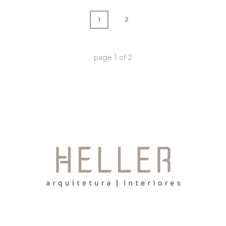
1
2
page
1
of
2