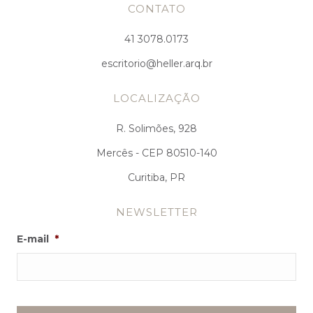
CONTATO
41 3078.0173
escritorio@heller.arq.br
LOCALIZAÇÃO
R. Solimões, 928
Mercês - CEP 80510-140
Curitiba, PR
NEWSLETTER
E-mail
*