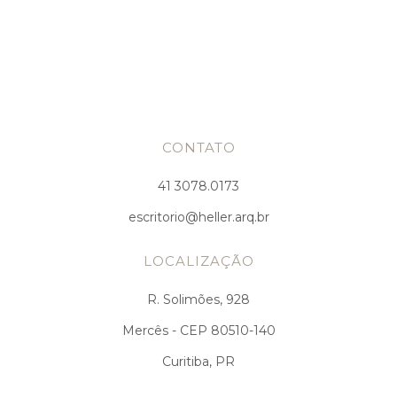
CONTATO
41 3078.0173
escritorio@heller.arq.br
LOCALIZAÇÃO
R. Solimões, 928
Mercês - CEP 80510-140
Curitiba, PR