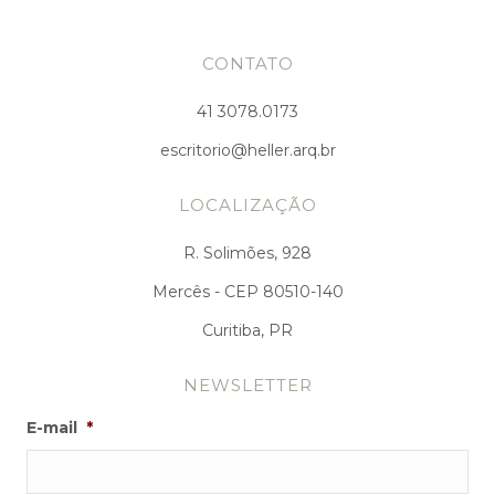
CONTATO
41 3078.0173
escritorio@heller.arq.br
LOCALIZAÇÃO
R. Solimões, 928
Mercês - CEP 80510-140
Curitiba, PR
NEWSLETTER
E-mail
*