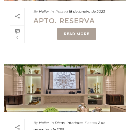
By
Heller
In
Posted
18 de janeiro de 2023
APTO. RESERVA
READ MORE
0
By
Heller
In
Dicas
,
Interiores
Posted
2 de
setembro de 2019