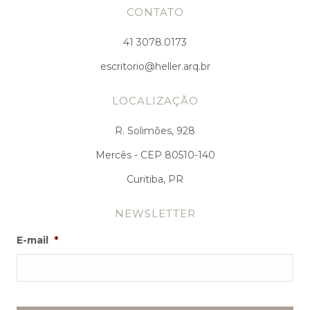
CONTATO
41 3078.0173
escritorio@heller.arq.br
LOCALIZAÇÃO
R. Solimões, 928
Mercês - CEP 80510-140
Curitiba, PR
NEWSLETTER
E-mail
*