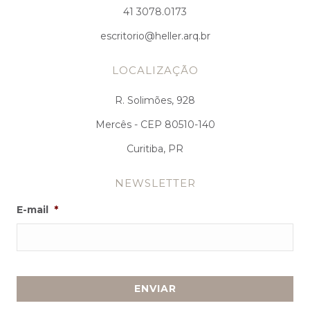
41 3078.0173
escritorio@heller.arq.br
LOCALIZAÇÃO
R. Solimões, 928
Mercês - CEP 80510-140
Curitiba, PR
NEWSLETTER
E-mail
*