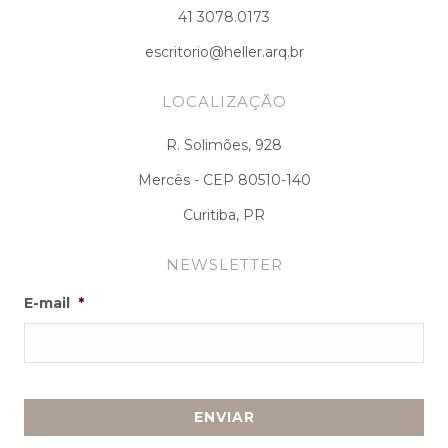
41 3078.0173
escritorio@heller.arq.br
LOCALIZAÇÃO
R. Solimões, 928
Mercês - CEP 80510-140
Curitiba, PR
NEWSLETTER
E-mail
*