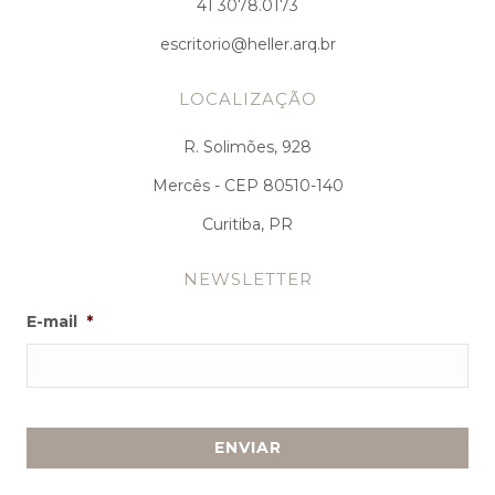
41 3078.0173
escritorio@heller.arq.br
LOCALIZAÇÃO
R. Solimões, 928
Mercês - CEP 80510-140
Curitiba, PR
NEWSLETTER
E-mail
*