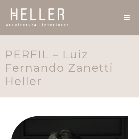
PERFIL – Luiz
Fernando Zanetti
Heller