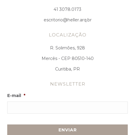
41 3078.0173
escritorio@heller.arq.br
LOCALIZAÇÃO
R. Solimões, 928
Mercês - CEP 80510-140
Curitiba, PR
NEWSLETTER
E-mail
*