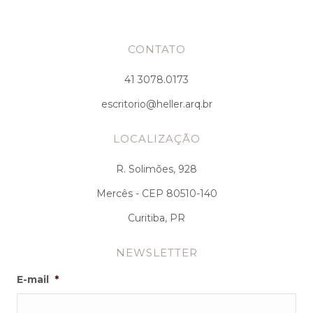
CONTATO
41 3078.0173
escritorio@heller.arq.br
LOCALIZAÇÃO
R. Solimões, 928
Mercês - CEP 80510-140
Curitiba, PR
NEWSLETTER
E-mail
*