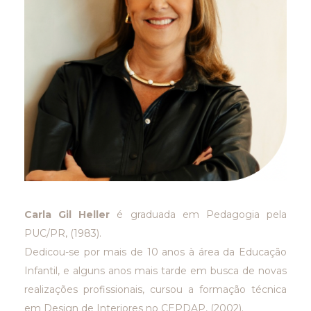
Carla Gil Heller
é graduada em Pedagogia pela
PUC/PR, (1983).
Dedicou-se por mais de 10 anos à área da Educação
Infantil, e alguns anos mais tarde em busca de novas
realizações profissionais, cursou a formação técnica
em Design de Interiores no CEPDAP, (2002).